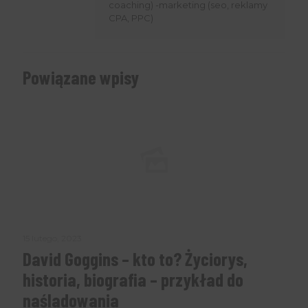
coaching) -marketing (seo, reklamy
tylko subskrybentów email.
CPA, PPC)
Powiązane wpisy
Imię
First
Name
Wpisz swój email
Email
WYŚLIJ
15 lutego, 2023
David Goggins – kto to? Życiorys,
historia, biografia – przykład do
naśladowania