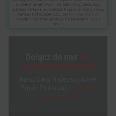
sklepie internetowym. Dodatkowo prześlę rady
biznesowe takie jak policzyć koszty, policzyć Twoją
wartość netto, sprawdzić opłacalność różnych
inwestycji, poznać sposoby na zarabianie i wiele
innych!
Dołącz do nas
NA
DARMOWYM WIDEO
Wpisz Swój Najlepszy Adres
Email, Ponieważ
Na Niego
Dostaniesz Link.