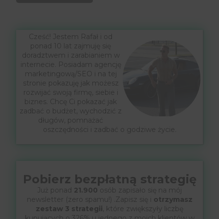
Cześć! Jestem Rafał i od
ponad 10 lat zajmuję się
doradztwem i zarabianiem w
internecie. Posiadam agencję
marketingową/SEO i na tej
stronie pokazuję jak możesz
rozwijać swoją firmę, siebie i
biznes. Chcę Ci pokazać jak
zadbać o budżet, wychodzić z
długów, pomnażać
oszczędności i zadbać o godziwe życie.
Pobierz bezpłatną strategię
Już ponad
21.900
osób zapisało się na mój
newsletter (zero spamu!) .Zapisz się i
otrzymasz
zestaw 3 strategii
, które zwiększyły liczbę
kupujących o 326% u jednego z moich klientów w