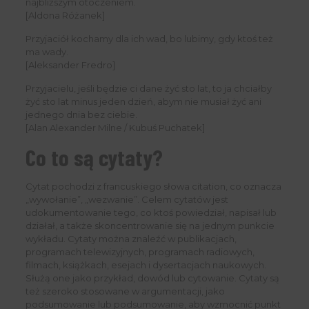
najbliższym otoczeniem.
[Aldona Różanek]
Przyjaciół kochamy dla ich wad, bo lubimy, gdy ktoś też
ma wady.
[Aleksander Fredro]
Przyjacielu, jeśli będzie ci dane żyć sto lat, to ja chciałby
żyć sto lat minus jeden dzień, abym nie musiał żyć ani
jednego dnia bez ciebie.
[Alan Alexander Milne / Kubuś Puchatek]
Co to są cytaty?
Cytat pochodzi z francuskiego słowa citation, co oznacza
„wywołanie”, „wezwanie”. Celem cytatów jest
udokumentowanie tego, co ktoś powiedział, napisał lub
działał, a także skoncentrowanie się na jednym punkcie
wykładu. Cytaty można znaleźć w publikacjach,
programach telewizyjnych, programach radiowych,
filmach, książkach, esejach i dysertacjach naukowych.
Służą one jako przykład, dowód lub cytowanie. Cytaty są
też szeroko stosowane w argumentacji, jako
podsumowanie lub podsumowanie, aby wzmocnić punkt