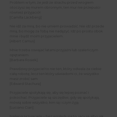
Problem w tym, że jeśli ze strachu przed wrogiem
otoczysz się murem obronnym, ten mur nie przepuści
również przyjaciół.
[Camilla Läckberg]
Nie idź za mną, bo nie umiem prowadzić. Nie idź przede
mną, bo mogę za Tobą nie nadążyć. Idź po prostu obok
mnie i bądź moim przyjacielem.
[Albert Camus]
Mnie trzeba oswajać latami przyjaźni lub szaleńczym
opętaniem.
[Barbara Rosiek]
Prawdziwy przyjaciel to nie ten, który odwala za ciebie
całą robotę, lecz ten który uświadomi ci, że wszystko
masz zrobić sam.
[Edward Stachura]
Przyjaciele spotykają się, aby się lepiej poznać i
pokochać. Przyjaciele są szczęśliwi, gdy się spotykają,
mówią sobie wszystko, kim są i czym żyją.
[Luciano Cian]
Najlepsi przyjaciele – bez względu na to, jacy są albo jak