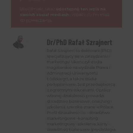
Więc śmiało, teraz
udostępnij ten wpis na
swoich social mediach
i zobacz co inni mają
do powiedzenia.
Dr/PhD Rafał Szrajnert
Rafał Szrajnert to doktorant (PhD)
specjalizujący się w zarządzaniu i
marketingu. Ukończył studia
magisterskie na wydziale Prawa i
Administracji Uniwersytetu
Dołącz do nas
NA ŻYWO
Łódzkiego, a także studia
podyplomowe. Jest przedsiębiorcą
Nie przegap wydarzeń live, podczas których omawiamy
z ogromnymi sukcesami, Oprócz
własnej działalności prowadzi
różne tematy i odpowiadamy na pytania, które pomogą Ci
doradztwo biznesowe, coaching i
wyprzedzić konkurencję. Zarejestruj się na spotkania,
szkolenia, szeroko znane w Polsce.
Profil działalności to: -doradztwo
których gospodarzem jest CEO UniqueSEO - Rafał
marketingowe -konsulting
Szrajnert.
marketingowy -szkolenia, kursy -
doradztwo biznesowe (psychologia,
Live odbywa się 1 w miesiącu i
o terminie powiadamiamy