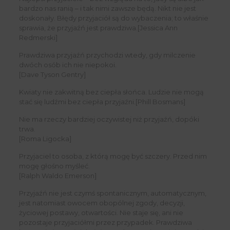
bardzo nas ranią – i tak nimi zawsze będą. Nikt nie jest
doskonały. Błędy przyjaciół są do wybaczenia; to właśnie
sprawia, że przyjaźń jest prawdziwa.[Jessica Ann
Redmerski]
Prawdziwa przyjaźń przychodzi wtedy, gdy milczenie
dwóch osób ich nie niepokoi.
[Dave Tyson Gentry]
Kwiaty nie zakwitną bez ciepła słońca. Ludzie nie mogą
stać się ludźmi bez ciepła przyjaźni.[Phill Bosmans]
Nie ma rzeczy bardziej oczywistej niż przyjaźń, dopóki
trwa.
[Roma Ligocka]
Przyjaciel to osoba, z którą mogę być szczery. Przed nim
mogę głośno myśleć.
[Ralph Waldo Emerson]
Przyjaźń nie jest czymś spontanicznym, automatycznym,
jest natomiast owocem obopólnej zgody, decyzji,
życiowej postawy, otwartości. Nie staje się, ani nie
pozostaje przyjaciółmi przez przypadek. Prawdziwa