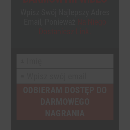
Wpisz Swój Najlepszy Adres
Email, Ponieważ
Na Niego
Dostaniesz Link.
Imię
First
Name
Wpisz swój email
Your
email
ODBIERAM DOSTĘP DO
DARMOWEGO
NAGRANIA