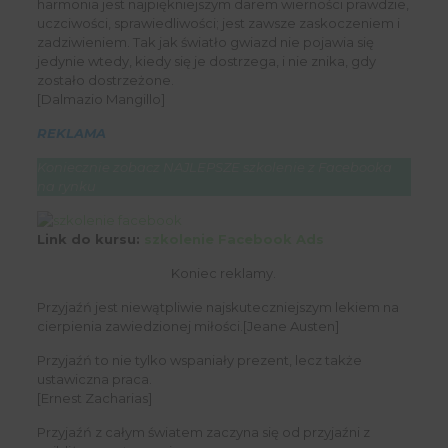
harmonia jest najpiękniejszym darem wierności prawdzie,
uczciwości, sprawiedliwości; jest zawsze zaskoczeniem i
zadziwieniem. Tak jak światło gwiazd nie pojawia się
jedynie wtedy, kiedy się je dostrzega, i nie znika, gdy
zostało dostrzeżone.
[Dalmazio Mangillo]
REKLAMA
Koniecznie zobacz NAJLEPSZE szkolenie z Facebooka
na rynku
Link do kursu:
szkolenie Facebook Ads
Koniec reklamy.
Przyjaźń jest niewątpliwie najskuteczniejszym lekiem na
cierpienia zawiedzionej miłości.[Jeane Austen]
Przyjaźń to nie tylko wspaniały prezent, lecz także
ustawiczna praca.
[Ernest Zacharias]
Przyjaźń z całym światem zaczyna się od przyjaźni z