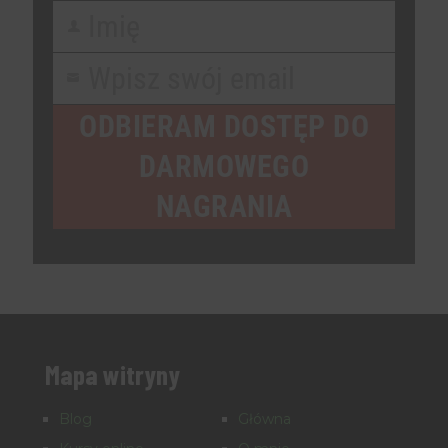
Imię
First
Name
Wpisz swój email
Your
email
ODBIERAM DOSTĘP DO
DARMOWEGO
NAGRANIA
Mapa witryny
Blog
Główna