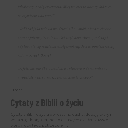
jak siostry, z całą czystością! Miej we czci te wdowy, które są
rzeczywiście wdowami”
„Jeśli zaś jaka wdowa ma dzieci albo wnuki, niechże się one
uczą najpierw pieczołowitości względem własnej rodziny i
odpłacania się rodzicom wdzięcznością! Jest to bowiem rzeczą
miłą w oczach Bożych.”
„A jeśli kto nie dba o swoich, a zwłaszcza o domowników,
wyparł się wiary i gorszy jest od niewierzącego”
1 Tm 5:1
Cytaty z Biblii o życiu
Cytaty z Biblii o życiu ponoszą na duchu, dodają wiary i
wskazują dobry kierunek dla naszych działań zawsze
wtedy, gdy tego potrzebujemy.