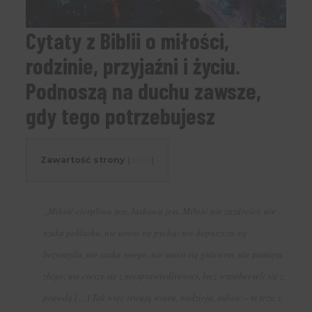
Cytaty z Biblii o miłości,
rodzinie, przyjaźni i życiu.
Podnoszą na duchu zawsze,
gdy tego potrzebujesz
Zawartość strony
[
pokaż
]
„Miłość cierpliwa jest, łaskawa jest. Miłość nie zazdrości, nie
szuka poklasku, nie unosi się pychą; nie dopuszcza się
bezwstydu, nie szuka swego, nie unosi się gniewem, nie pamięta
złego; nie cieszy się z niesprawiedliwości, lecz współweseli się z
prawdą […] Tak więc trwają wiara, nadzieja, miłość – te trzy: z