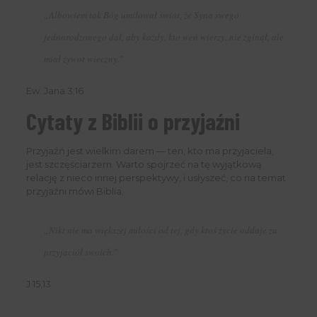
„Albowiem tak Bóg umiłował świat, że Syna swego
jednorodzonego dał, aby każdy, kto weń wierzy, nie zginął, ale
miał żywot wieczny.”
Ew. Jana 3;16
Cytaty z Biblii o przyjaźni
Przyjaźń jest wielkim darem — ten, kto ma przyjaciela,
jest szczęściarzem. Warto spojrzeć na tę wyjątkową
relację z nieco innej perspektywy, i usłyszeć, co na temat
przyjaźni mówi Biblia.
„Nikt nie ma większej miłości od tej, gdy ktoś życie oddaje za
przyjaciół swoich.”
J 15,13