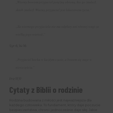
„Wierny bowiem przyjaciel potężną obroną, kto go znalazł,
skarb znalazł. Wierny przyjaciel jest lekarstwem życia.”
„Za wiernego przyjaciela nie ma odpłaty ani równej wagi za
wielką jego wartość.”
Syr 6, 14-16
„Przyjaciel kocha w każdym czasie, a bratem się staje w
nieszczęściu.”
Prz 17,17
Cytaty z Biblii o rodzinie
Rodzina budowana z miłości jest najważniejsza dla
każdego człowieka. To fundament, który daje poczucie
bezpieczeństwa, chroni i jednocześnie daje siłę. Jakie