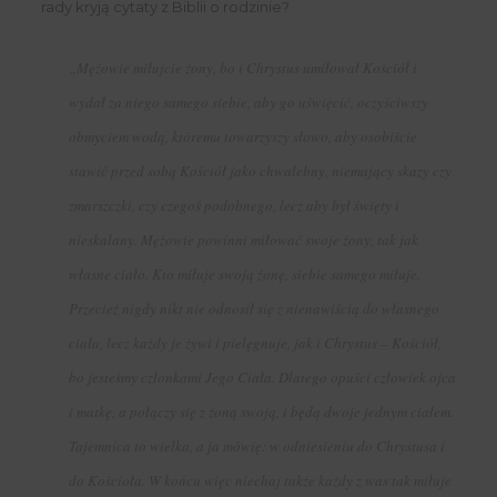
rady kryją cytaty z Biblii o rodzinie?
„Mężowie miłujcie żony, bo i Chrystus umiłował Kościół i
wydał za niego samego siebie, aby go uświęcić, oczyściwszy
obmyciem wodą, któremu towarzyszy słowo, aby osobiście
stawić przed sobą Kościół jako chwalebny, niemający skazy czy
zmarszczki, czy czegoś podobnego, lecz aby był święty i
nieskalany. Mężowie powinni miłować swoje żony, tak jak
własne ciało. Kto miłuje swoją żonę, siebie samego miłuje.
Przecież nigdy nikt nie odnosił się z nienawiścią do własnego
ciała, lecz każdy je żywi i pielęgnuje, jak i Chrystus – Kościół,
bo jesteśmy członkami Jego Ciała. Dlatego opuści człowiek ojca
i matkę, a połączy się z żoną swoją, i będą dwoje jednym ciałem.
Tajemnica to wielka, a ja mówię: w odniesieniu do Chrystusa i
do Kościoła. W końcu więc niechaj także każdy z was tak miłuje