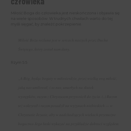
człowieka
Miłość Boga do człowieka jest nieskończona i objawia się
na wiele sposobów. W trudnych chwilach warto do tej
myśli sięgać, by znaleźć pokrzepienie.
Miłość Boża rozlana jest w sercach naszych przez Ducha
Świętego, który został nam dany.
Rzym 5:5
„A Bóg, będąc bogaty w miłosierdzie, przez wielką swą miłość,
jaką nas umiłował, i to nas, umarłych na skutek
występków, razem z Chrystusem przywrócił do życia. (..) Razem
też wskrzesił i razem posadził na wyżynach niebieskich — w
Chrystusie Jezusie, aby w nadchodzących wiekach przemożne
bogactwo Jego łaski wykazać na przykładzie dobroci względem