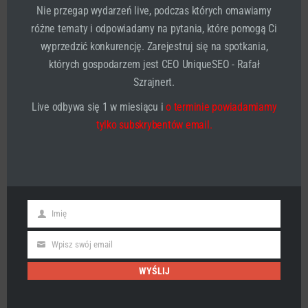
Nie przegap wydarzeń live, podczas których omawiamy
działał, a także skoncentrowanie się na jednym punkcie
wykładu. Cytaty można znaleźć w publikacjach,
różne tematy i odpowiadamy na pytania, które pomogą Ci
programach telewizyjnych, programach radiowych,
wyprzedzić konkurencję. Zarejestruj się na spotkania,
filmach, książkach, esejach i dysertacjach naukowych.
Służą one jako przykład, dowód lub cytowanie. Cytaty są
których gospodarzem jest CEO UniqueSEO - Rafał
też szeroko stosowane w argumentacji, jako
Szrajnert.
podsumowanie lub podsumowanie, aby wzmocnić punkt
widzenia.
Live odbywa się 1 w miesiącu i
o terminie powiadamiamy
tylko subskrybentów email.
Znasz jeszcze jakieś ciekawe cytaty z Biblii?
Może masz jakiś swój ulubiony cytat. Napisz w
komentarzu.
Imię
First
Name
Wpisz swój email
Email
WYŚLIJ