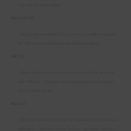
swą żonę jak siebie samego!”
Efez 5:25-33
„Mojżesz tak powiedział: Czcij ojca swego i matkę swoją oraz:
Kto złorzeczy ojcu lub matce, niech śmiercią zginie. „
Mk 7, 10
„Dzieci, bądźcie posłuszne rodzicom we wszystkim, bo to jest
miłe w Panu. (…) Ojcowie, nie rozdrażniajcie waszych dzieci,
aby nie traciły ducha.”
Kol 3:20
„Starszego wiekiem nie strofuj, lecz nakłaniaj prośbą jak ojca,
młodszych — jak braci, starsze kobiety — jak matki; młodsze —