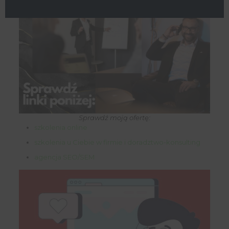
Sprawdź moją ofertę:
szkolenia online
szkolenia u Ciebie w firmie i doradztwo-konsulting
agencja SEO/SEM