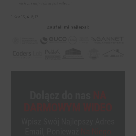
nich zaś największa jest miłość.”
1 Kor 13, 4-6; 13
Zaufali mi najlepsi:
Dołącz do nas
NA
DARMOWYM WIDEO
Wpisz Swój Najlepszy Adres
Email, Ponieważ
Na Niego