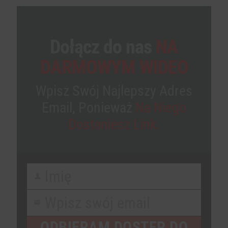
Dołącz do nas
NA
DARMOWYM WIDEO
Wpisz Swój Najlepszy Adres
Email, Ponieważ
Na Niego
Dostaniesz Link.
Imię
First
Name
Wpisz swój email
Your
email
ODBIERAM DOSTĘP DO