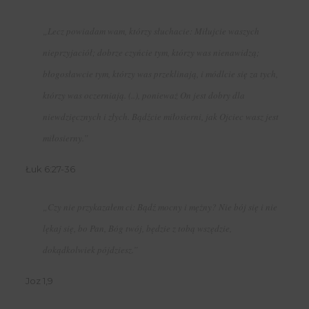
„Lecz powiadam wam, którzy słuchacie: Miłujcie waszych
nieprzyjaciół; dobrze czyńcie tym, którzy was nienawidzą;
błogosławcie tym, którzy was przeklinają, i módlcie się za tych,
którzy was oczerniają. (..), ponieważ On jest dobry dla
niewdzięcznych i złych. Bądźcie miłosierni, jak Ojciec wasz jest
miłosierny.”
Łuk 6:27-36
„Czy nie przykazałem ci: Bądź mocny i mężny? Nie bój się i nie
lękaj się, bo Pan, Bóg twój, będzie z tobą wszędzie,
dokądkolwiek pójdziesz.”
Joz 1,9