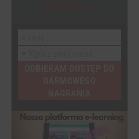
Dostaniesz Link.
Imię
First
Name
Wpisz swój email
Your
email
ODBIERAM DOSTĘP DO
DARMOWEGO
NAGRANIA