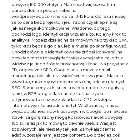
powyżej 100.000 złotych. Natomiast większość firm
bardzo dobrze poradzi sobie na
wordpress+woocommerce za 10-15 koła. Od razu mówię
że to cena bez projektu, i jeśli strona czy sklep nie są
jakieś mega skomplikowane. Wiadomo, do tego
dochodzi logo, identyfikacja wizualna itp. Kolejny krok to
analityka. Możesz działać na darmowym na przykład GA4,
tylko ktoś będzie go dla Ciebie musiał go skonfigurować.
Chodzi głównie o identyfikowanie źródeł konwersji, na
przykład może to wyglądać tak jak w tej tabelce, gdzie
widzisz z jakiego źródła przychodzą klienci. Na przykład z
FB, organiczne SEO, Google ads, a może z email
marketingu, tak jak tutaj widać wp.pl czy gmail. Mając to
wszystko, możemy iść dopiero w stronę reklam płatnych i
SEO. Same ceny za kliknięcia w ecommerce z reguły są
tanie, w B2B drogie. Jak chcesz coś na szybko
estymować to możesz zakładać że CPC w sklepie
internetowym to uśrednione 1 zł. W b2b raczej musisz
wejść do planera słów kluczowych w Google, bo niektóre
stawki za górę strony mogą kosztować nawet powyżej
100 zł. Teraz jak to mówię to pewnie wielu z Was jest
zdziwionych, ale niestety tak jest. Zamykając temat
adsów, zostaje nam jeszcze content. Bo przecież coś