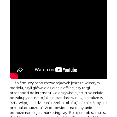
Dużo firm, czy osób zarządzających jeszcze w starym
modelu, czyli głównie działania offline, czy targi,
przechodzi do internetu. Co oczywiście jest zrozumiałe,
bo zakupy online to już nie standard w B2C, ale także w
B2B. Więc jakie działania trzeba robić a jakie nie, żeby nie
przepalać budżetu? W odpowiedzi na to pytanie
pomoże nam lejek marketingowy. Bo to co robisz musisz