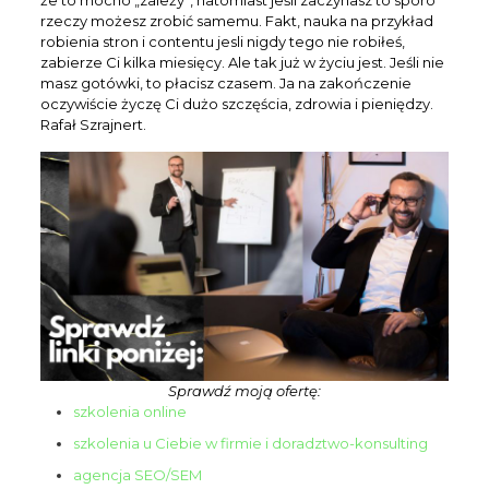
rzeczy możesz zrobić samemu. Fakt, nauka na przykład
robienia stron i contentu jesli nigdy tego nie robiłeś,
zabierze Ci kilka miesięcy. Ale tak już w życiu jest. Jeśli nie
masz gotówki, to płacisz czasem. Ja na zakończenie
oczywiście życzę Ci dużo szczęścia, zdrowia i pieniędzy.
Rafał Szrajnert.
Sprawdź moją ofertę:
szkolenia online
Clo
szkolenia u Ciebie w firmie i doradztwo-konsulting
this
mod
agencja SEO/SEM