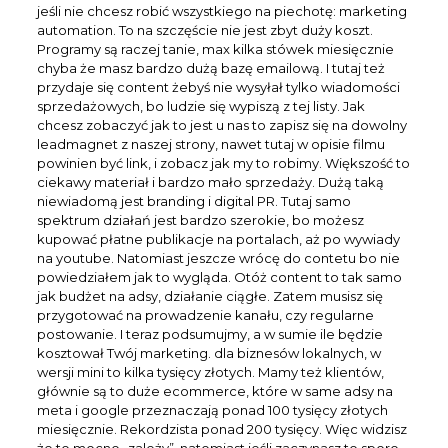
jeśli nie chcesz robić wszystkiego na piechotę: marketing
automation. To na szczęście nie jest zbyt duży koszt.
Programy są raczej tanie, max kilka stówek miesięcznie
chyba że masz bardzo dużą bazę emailową. I tutaj też
przydaje się content żebyś nie wysyłał tylko wiadomości
sprzedażowych, bo ludzie się wypiszą z tej listy. Jak
chcesz zobaczyć jak to jest u nas to zapisz się na dowolny
leadmagnet z naszej strony, nawet tutaj w opisie filmu
powinien być link, i zobacz jak my to robimy. Większość to
ciekawy materiał i bardzo mało sprzedaży. Dużą taką
niewiadomą jest branding i digital PR. Tutaj samo
spektrum działań jest bardzo szerokie, bo możesz
kupować płatne publikacje na portalach, aż po wywiady
na youtube. Natomiast jeszcze wrócę do contetu bo nie
powiedziałem jak to wygląda. Otóż content to tak samo
jak budżet na adsy, działanie ciągłe. Zatem musisz się
przygotować na prowadzenie kanału, czy regularne
postowanie. I teraz podsumujmy, a w sumie ile będzie
kosztował Twój marketing. dla biznesów lokalnych, w
wersji mini to kilka tysięcy złotych. Mamy też klientów,
głównie są to duże ecommerce, które w same adsy na
meta i google przeznaczają ponad 100 tysięcy złotych
miesięcznie. Rekordzista ponad 200 tysięcy. Więc widzisz
że to mocno „zależy”, natomiast jeśli zaczynasz to sporo