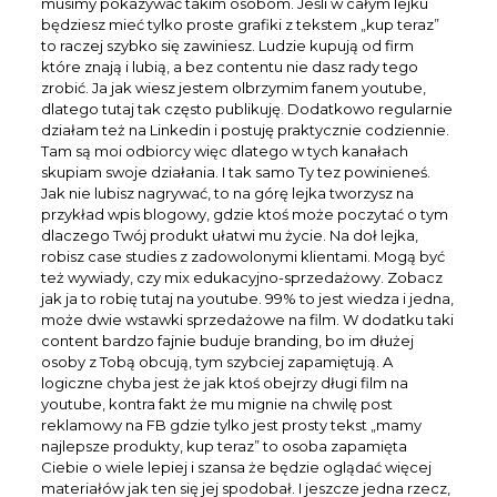
musimy pokazywać takim osobom. Jeśli w całym lejku
będziesz mieć tylko proste grafiki z tekstem „kup teraz”
to raczej szybko się zawiniesz. Ludzie kupują od firm
które znają i lubią, a bez contentu nie dasz rady tego
zrobić. Ja jak wiesz jestem olbrzymim fanem youtube,
dlatego tutaj tak często publikuję. Dodatkowo regularnie
działam też na Linkedin i postuję praktycznie codziennie.
Tam są moi odbiorcy więc dlatego w tych kanałach
skupiam swoje działania. I tak samo Ty tez powinieneś.
Jak nie lubisz nagrywać, to na górę lejka tworzysz na
przykład wpis blogowy, gdzie ktoś może poczytać o tym
dlaczego Twój produkt ułatwi mu życie. Na doł lejka,
robisz case studies z zadowolonymi klientami. Mogą być
też wywiady, czy mix edukacyjno-sprzedażowy. Zobacz
jak ja to robię tutaj na youtube. 99% to jest wiedza i jedna,
może dwie wstawki sprzedażowe na film. W dodatku taki
content bardzo fajnie buduje branding, bo im dłużej
osoby z Tobą obcują, tym szybciej zapamiętują. A
logiczne chyba jest że jak ktoś obejrzy długi film na
youtube, kontra fakt że mu mignie na chwilę post
reklamowy na FB gdzie tylko jest prosty tekst „mamy
najlepsze produkty, kup teraz” to osoba zapamięta
Ciebie o wiele lepiej i szansa że będzie oglądać więcej
materiałów jak ten się jej spodobał. I jeszcze jedna rzecz,