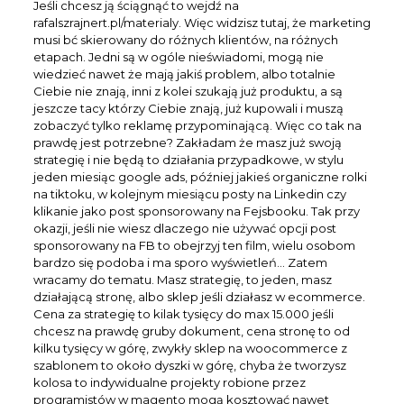
Jeśli chcesz ją ściągnąć to wejdź na
rafalszrajnert.pl/materialy. Więc widzisz tutaj, że marketing
musi bć skierowany do różnych klientów, na różnych
etapach. Jedni są w ogóle nieświadomi, mogą nie
wiedzieć nawet że mają jakiś problem, albo totalnie
Ciebie nie znają, inni z kolei szukają już produktu, a są
jeszcze tacy którzy Ciebie znają, już kupowali i muszą
zobaczyć tylko reklamę przypominającą. Więc co tak na
prawdę jest potrzebne? Zakładam że masz już swoją
strategię i nie będą to działania przypadkowe, w stylu
jeden miesiąc google ads, później jakieś organiczne rolki
na tiktoku, w kolejnym miesiącu posty na Linkedin czy
klikanie jako post sponsorowany na Fejsbooku. Tak przy
okazji, jeśli nie wiesz dlaczego nie używać opcji post
sponsorowany na FB to obejrzyj ten film, wielu osobom
bardzo się podoba i ma sporo wyświetleń… Zatem
wracamy do tematu. Masz strategię, to jeden, masz
działającą stronę, albo sklep jeśli działasz w ecommerce.
Cena za strategię to kilak tysięcy do max 15.000 jeśli
chcesz na prawdę gruby dokument, cena stronę to od
kilku tysięcy w górę, zwykły sklep na woocommerce z
szablonem to około dyszki w górę, chyba że tworzysz
kolosa to indywidualne projekty robione przez
programistów w magento mogą kosztować nawet