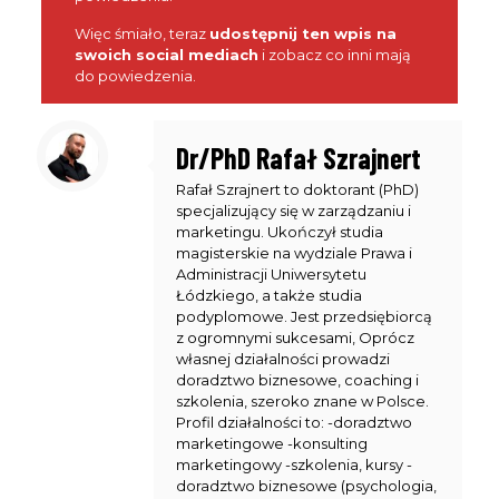
których gospodarzem jest CEO UniqueSEO - Rafał
Szrajnert.
Więc śmiało, teraz
udostępnij ten wpis na
swoich social mediach
i zobacz co inni mają
Live odbywa się 1 w miesiącu i
o terminie powiadamiamy
do powiedzenia.
tylko subskrybentów email.
Dr/PhD Rafał Szrajnert
Rafał Szrajnert to doktorant (PhD)
specjalizujący się w zarządzaniu i
marketingu. Ukończył studia
Imię
magisterskie na wydziale Prawa i
First
Administracji Uniwersytetu
Name
Łódzkiego, a także studia
Wpisz swój email
Email
podyplomowe. Jest przedsiębiorcą
z ogromnymi sukcesami, Oprócz
WYŚLIJ
własnej działalności prowadzi
doradztwo biznesowe, coaching i
szkolenia, szeroko znane w Polsce.
Profil działalności to: -doradztwo
marketingowe -konsulting
marketingowy -szkolenia, kursy -
doradztwo biznesowe (psychologia,