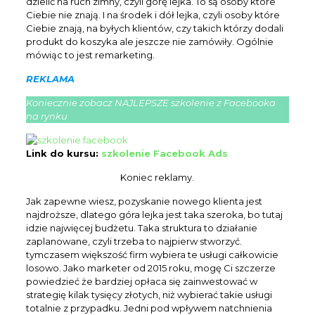
dzielić na ruch zimny, czyli górę lejka. To są osoby które
Ciebie nie znają. I na środek i dół lejka, czyli osoby które
Ciebie znają, na byłych klientów, czy takich którzy dodali
produkt do koszyka ale jeszcze nie zamówiły. Ogólnie
mówiąc to jest remarketing.
REKLAMA
Koniecznie zobacz NAJLEPSZE szkolenie z Facebooka
na rynku
Link do kursu:
szkolenie Facebook Ads
Koniec reklamy.
Jak zapewne wiesz, pozyskanie nowego klienta jest
najdroższe, dlatego góra lejka jest taka szeroka, bo tutaj
idzie najwięcej budżetu. Taka struktura to działanie
zaplanowane, czyli trzeba to najpierw stworzyć.
tymczasem większość firm wybiera te usługi całkowicie
losowo. Jako marketer od 2015 roku, mogę Ci szczerze
powiedzieć że bardziej opłaca się zainwestować w
strategię kilak tysięcy złotych, niż wybierać takie usługi
totalnie z przypadku. Jedni pod wpływem natchnienia