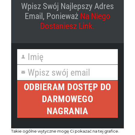
Wpisz Swój Najlepszy Adres
Email, Ponieważ
Na Niego
Dostaniesz Link.
Imię
First
Name
Wpisz swój email
Your
email
ODBIERAM DOSTĘP DO
DARMOWEGO
NAGRANIA
Takie ogólne wytyczne mogę Ci pokazać na tej grafice.