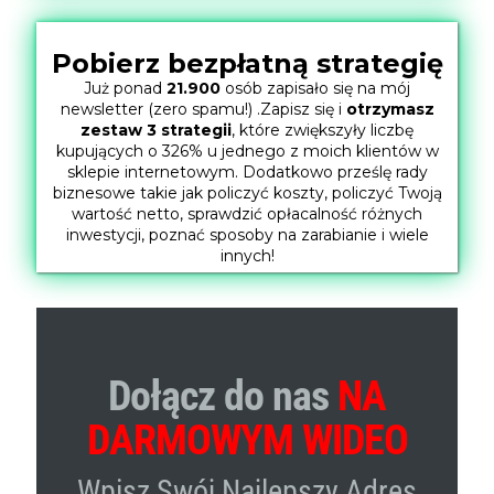
Pobierz bezpłatną strategię
Już ponad
21.900
osób zapisało się na mój
newsletter (zero spamu!) .Zapisz się i
otrzymasz
zestaw 3 strategii
, które zwiększyły liczbę
kupujących o 326% u jednego z moich klientów w
sklepie internetowym. Dodatkowo prześlę rady
biznesowe takie jak policzyć koszty, policzyć Twoją
wartość netto, sprawdzić opłacalność różnych
inwestycji, poznać sposoby na zarabianie i wiele
innych!
Dołącz do nas
NA
DARMOWYM WIDEO
Wpisz Swój Najlepszy Adres