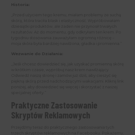
Historia:
„Przed użyciem tego kremu, miałam problemy ze suchą
skórą, która traciła blask i elastyczność. Wypróbowałam
dziesiątki produktów, ale żaden nie przynosił trwałych
rezultatów. Aż do momentu, gdy odkryłam ten krem. Po
tygodniu stosowania zauważyłam ogromną różnicę –
moja skóra była bardziej nawilżona, gładka i promienna.”
Wezwanie do Działania:
„Jeśli chcesz dowiedzieć się, jak uzyskać promienną skórę
w krótkim czasie, wypróbuj nasz krem nawilżający.
Odwiedź naszą stronę i zamów już dziś, aby cieszyć się
piękną skórą przed nadchodzącymi wakacjami. Kliknij link
poniżej, aby dowiedzieć się więcej i skorzystać z naszej
specjalnej oferty.”
Praktyczne Zastosowanie
Skryptów Reklamowych
Przejdźmy teraz do praktycznego zastosowania tych
trzech skryptów reklamowych na Facebooku. Pokażemy,