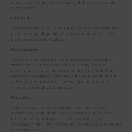
zmarszczki, ale nie jesteś pewien, jaki krem wybrać, aby
to naprawić?”
Empatia:
„Rozumiem, jak frustrujące jest szukanie odpowiedniego
produktu do pielęgnacji skóry, który naprawdę działa i
przynosi widoczne rezultaty.”
Rozwiązanie:
„Odkryłem, że kluczem do nawilżenia skóry i redukcji
zmarszczek jest stosowanie kremu, który nie tylko
nawilża, ale także wspiera regenerację komórek skóry.
Nasz krem nawilżający zawiera unikalne składniki, które
głęboko penetrują skórę, zapewniając długotrwałe
nawilżenie i redukcję zmarszczek.”
Produkt:
„Jeśli chcesz dowiedzieć się, jaki krem nawilżający
wybrać, aby Twoja skóra wyglądała młodziej i bardziej
promiennie, wypróbuj nasz zaawansowany krem
nawilżający. Kliknij link poniżej, aby dowiedzieć się więcej i
zamówić już dziś.”