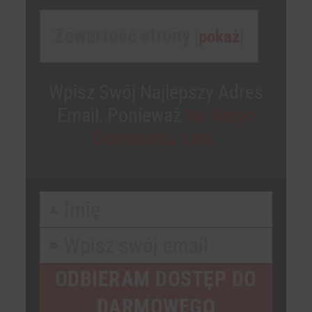
Zawartość strony
[
pokaż
]
Wpisz Swój Najlepszy Adres
Email, Ponieważ
Na Niego
Dostaniesz Link.
Imię
First
Name
Wpisz swój email
Your
email
ODBIERAM DOSTĘP DO
DARMOWEGO