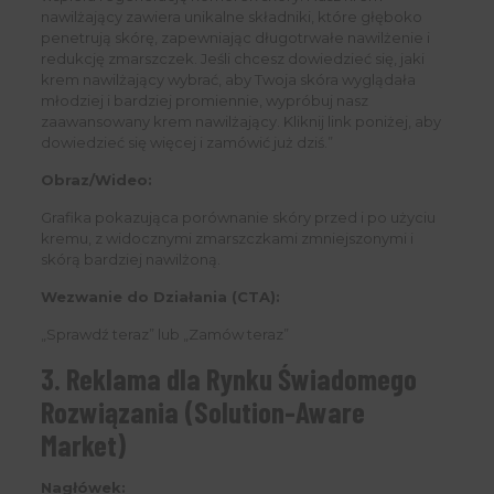
nawilżający zawiera unikalne składniki, które głęboko
penetrują skórę, zapewniając długotrwałe nawilżenie i
redukcję zmarszczek. Jeśli chcesz dowiedzieć się, jaki
krem nawilżający wybrać, aby Twoja skóra wyglądała
młodziej i bardziej promiennie, wypróbuj nasz
zaawansowany krem nawilżający. Kliknij link poniżej, aby
dowiedzieć się więcej i zamówić już dziś.”
Obraz/Wideo:
Grafika pokazująca porównanie skóry przed i po użyciu
kremu, z widocznymi zmarszczkami zmniejszonymi i
skórą bardziej nawilżoną.
Wezwanie do Działania (CTA):
„Sprawdź teraz” lub „Zamów teraz”
3. Reklama dla Rynku Świadomego
Rozwiązania (Solution-Aware
Market)
Nagłówek: