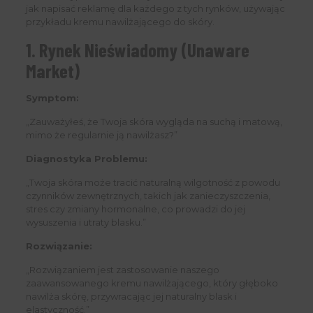
jak napisać reklamę dla każdego z tych rynków, używając
przykładu kremu nawilżającego do skóry.
1. Rynek Nieświadomy (Unaware
Market)
Symptom:
„Zauważyłeś, że Twoja skóra wygląda na suchą i matową,
mimo że regularnie ją nawilżasz?”
Diagnostyka Problemu:
„Twoja skóra może tracić naturalną wilgotność z powodu
czynników zewnętrznych, takich jak zanieczyszczenia,
stres czy zmiany hormonalne, co prowadzi do jej
wysuszenia i utraty blasku.”
Rozwiązanie:
„Rozwiązaniem jest zastosowanie naszego
zaawansowanego kremu nawilżającego, który głęboko
nawilża skórę, przywracając jej naturalny blask i
elastyczność.”