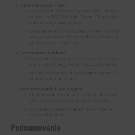
Optymalizacja Treści:
Wykorzystanie narzędzi AI, takich jak ChatGPT,
perplexity, BARD/Google Gemini, Claude AI, czy
inne, do optymalizacji treści.
Ulepszanie nagłówków, tekstów reklamowych
oraz wezwania do działania, aby były bardziej
przekonujące i angażujące.
Testowanie Reklam:
Tworzenie różnych wersji reklam i testowanie
ich na różnych segmentach grupy docelowej.
Analiza wyników i dostosowywanie reklam w
oparciu o zebrane dane.
Monitorowanie i Skalowanie:
Monitorowanie wydajności reklam i skalowanie
tych, które przynoszą najlepsze rezultaty.
Ciągłe doskonalenie reklam na podstawie
feedbacku i analiz.
Podsumowanie