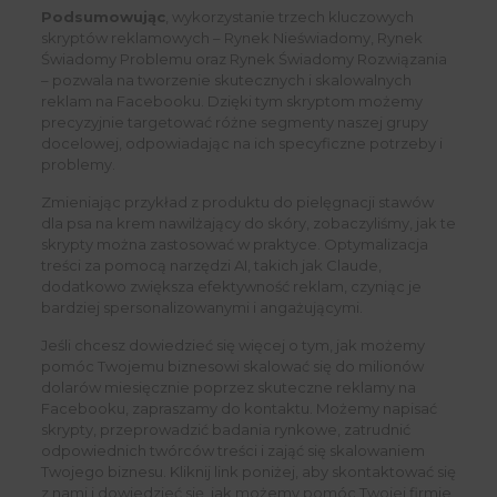
Podsumowując
, wykorzystanie trzech kluczowych
skryptów reklamowych – Rynek Nieświadomy, Rynek
Świadomy Problemu oraz Rynek Świadomy Rozwiązania
– pozwala na tworzenie skutecznych i skalowalnych
reklam na Facebooku. Dzięki tym skryptom możemy
precyzyjnie targetować różne segmenty naszej grupy
docelowej, odpowiadając na ich specyficzne potrzeby i
problemy.
Zmieniając przykład z produktu do pielęgnacji stawów
dla psa na krem nawilżający do skóry, zobaczyliśmy, jak te
skrypty można zastosować w praktyce. Optymalizacja
treści za pomocą narzędzi AI, takich jak Claude,
dodatkowo zwiększa efektywność reklam, czyniąc je
bardziej spersonalizowanymi i angażującymi.
Jeśli chcesz dowiedzieć się więcej o tym, jak możemy
pomóc Twojemu biznesowi skalować się do milionów
dolarów miesięcznie poprzez skuteczne reklamy na
Facebooku, zapraszamy do kontaktu. Możemy napisać
skrypty, przeprowadzić badania rynkowe, zatrudnić
odpowiednich twórców treści i zająć się skalowaniem
Twojego biznesu. Kliknij link poniżej, aby skontaktować się
z nami i dowiedzieć się, jak możemy pomóc Twojej firmie