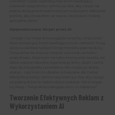
w krótkim czasie, wypróbuj nasz krem nawilżający.
Odwiedź naszą stronę i zamów już dziś, aby cieszyć się
piękną skórą przed nadchodzącymi wakacjami. Kliknij link
poniżej, aby dowiedzieć się więcej i skorzystać z naszej
specjalnej oferty.”
Optymalizowany Skrypt przez AI:
„Uwaga! Czy Twoja skóra wygląda na suchą i zmęczoną?
Nasz rewolucyjny krem nawilżający może odmienić Twoją
skórę w zaledwie tydzień! Drogi miłośniku pięknej skóry,
Twoja skóra nie musi już cierpieć z powodu suchości i
utraty blasku. Nasz krem nie tylko intensywnie nawilża, ale
także wspiera naturalną regenerację skóry, dzięki czemu
staje się ona gładka i promienna. Nie musisz już dłużej
szukać – nasz krem to idealne rozwiązanie dla Ciebie!
Kliknij link poniżej i zamów nasz krem już dziś, aby cieszyć
się piękną skórą na nadchodzące wakacje. Nie przegap
tej okazji – Twoja skóra zasługuje na to, co najlepsze!”
Tworzenie Efektywnych Reklam z
Wykorzystaniem AI