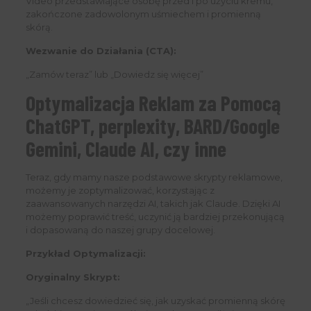
Video przedstawiające osobę przed i po użyciu kremu,
zakończone zadowolonym uśmiechem i promienną
skórą.
Wezwanie do Działania (CTA):
„Zamów teraz” lub „Dowiedz się więcej”
Optymalizacja Reklam za Pomocą
ChatGPT, perplexity, BARD/Google
Gemini, Claude AI, czy inne
Teraz, gdy mamy nasze podstawowe skrypty reklamowe,
możemy je zoptymalizować, korzystając z
zaawansowanych narzędzi AI, takich jak Claude. Dzięki AI
możemy poprawić treść, uczynić ją bardziej przekonującą
i dopasowaną do naszej grupy docelowej.
Przykład Optymalizacji:
Oryginalny Skrypt:
„Jeśli chcesz dowiedzieć się, jak uzyskać promienną skórę