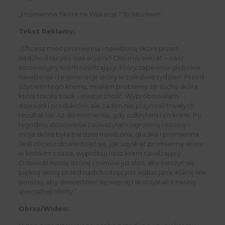
„Promienna Skóra na Wakacje? To Możliwe!”
Tekst Reklamy:
„Chcesz mieć promienną i nawilżoną skórę przed
nadchodzącymi wakacjami? Oto mój sekret – nasz
innowacyjny krem nawilżający, który zapewnia głębokie
nawilżenie i regenerację skóry w zaledwie tydzień. Przed
użyciem tego kremu, miałam problemy ze suchą skórą,
która traciła blask i elastyczność. Wypróbowałam
dziesiątki produktów, ale żaden nie przynosił trwałych
rezultatów. Aż do momentu, gdy odkryłam ten krem. Po
tygodniu stosowania zauważyłam ogromną różnicę –
moja skóra była bardziej nawilżona, gładka i promienna.
Jeśli chcesz dowiedzieć się, jak uzyskać promienną skórę
w krótkim czasie, wypróbuj nasz krem nawilżający.
Odwiedź naszą stronę i zamów już dziś, aby cieszyć się
piękną skórą przed nadchodzącymi wakacjami. Kliknij link
poniżej, aby dowiedzieć się więcej i skorzystać z naszej
specjalnej oferty.”
Obraz/Wideo: