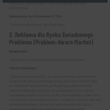
osoba po użyciu kremu – skóra wygląda zdrowo i
promiennie.
Wezwanie do Działania (CTA):
„Dowiedz się więcej” lub „Kup teraz”
2. Reklama dla Rynku Świadomego
Problemu (Problem-Aware Market)
Nagłówek:
„Zmarszczki i Sucha Skóra? Mamy Rozwiązanie!”
Tekst Reklamy:
„Twoja skóra jest sucha i zaczyna pojawiać się pierwsze
zmarszczki, ale nie jesteś pewien, jaki krem wybrać, aby
to naprawić? Rozumiem, jak frustrujące jest szukanie
odpowiedniego produktu do pielęgnacji skóry, który
naprawdę działa i przynosi widoczne rezultaty. Odkryłem,
że kluczem do nawilżenia skóry i redukcji zmarszczek jest
stosowanie kremu, który nie tylko nawilża, ale także
wspiera regenerację komórek skóry. Nasz krem