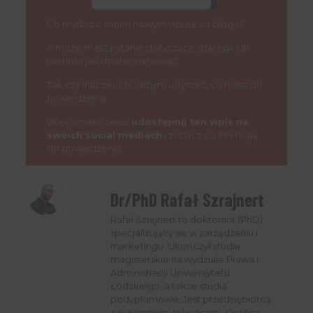
Co myślisz o moim nowym wpisie na blogu?
A może masz pytanie dotyczące strategii lub
techniki jak działać najlepiej?
Tak czy inaczej, chciałbym usłyszeć, co masz do
powiedzenia.
Więc śmiało, teraz
udostępnij ten wpis na
swoich social mediach
i zobacz co inni mają
do powiedzenia.
Dr/PhD Rafał Szrajnert
Rafał Szrajnert to doktorant (PhD)
specjalizujący się w zarządzaniu i
marketingu. Ukończył studia
magisterskie na wydziale Prawa i
Administracji Uniwersytetu
Łódzkiego, a także studia
podyplomowe. Jest przedsiębiorcą
z ogromnymi sukcesami, Oprócz