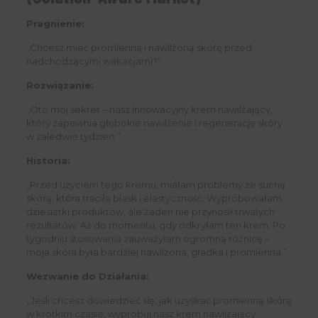
Pragnienie:
„Chcesz mieć promienną i nawilżoną skórę przed
nadchodzącymi wakacjami?”
Rozwiązanie:
„Oto mój sekret – nasz innowacyjny krem nawilżający,
który zapewnia głębokie nawilżenie i regenerację skóry
w zaledwie tydzień.”
Historia:
„Przed użyciem tego kremu, miałam problemy ze suchą
skórą, która traciła blask i elastyczność. Wypróbowałam
dziesiątki produktów, ale żaden nie przynosił trwałych
rezultatów. Aż do momentu, gdy odkryłam ten krem. Po
tygodniu stosowania zauważyłam ogromną różnicę –
moja skóra była bardziej nawilżona, gładka i promienna.”
Wezwanie do Działania:
„Jeśli chcesz dowiedzieć się, jak uzyskać promienną skórę
w krótkim czasie, wypróbuj nasz krem nawilżający.