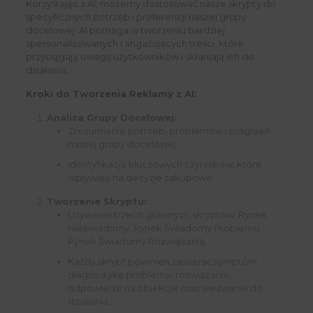
Korzystając z AI, możemy dostosować nasze skrypty do
specyficznych potrzeb i preferencji naszej grupy
docelowej. AI pomaga w tworzeniu bardziej
spersonalizowanych i angażujących treści, które
przyciągają uwagę użytkowników i skłaniają ich do
działania.
Kroki do Tworzenia Reklamy z AI:
Analiza Grupy Docelowej:
Zrozumienie potrzeb, problemów i pragnień
naszej grupy docelowej.
Identyfikacja kluczowych czynników, które
wpływają na decyzje zakupowe.
Tworzenie Skryptu:
Używanie trzech głównych skryptów: Rynek
Nieświadomy, Rynek Świadomy Problemu,
Rynek Świadomy Rozwiązania.
Każdy skrypt powinien zawierać symptom,
diagnostykę problemu, rozwiązanie,
odpowiedzi na obiekcje oraz wezwanie do
działania.