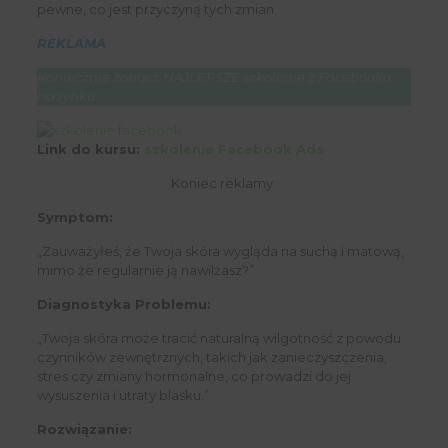
pewne, co jest przyczyną tych zmian.
REKLAMA
Koniecznie zobacz NAJLEPSZE szkolenie z Facebooka
na rynku
Link do kursu:
szkolenie Facebook Ads
Koniec reklamy.
Symptom:
„Zauważyłeś, że Twoja skóra wygląda na suchą i matową,
mimo że regularnie ją nawilżasz?”
Diagnostyka Problemu:
„Twoja skóra może tracić naturalną wilgotność z powodu
czynników zewnętrznych, takich jak zanieczyszczenia,
stres czy zmiany hormonalne, co prowadzi do jej
wysuszenia i utraty blasku.”
Rozwiązanie: