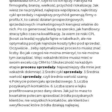
sprawdzasz ich ICP, czyli to co ich łączy. Patrzysz na
firmografię, branżę, wielkość, przychód i lokalizację. Jak
wiesz że na przykład, najlepsza współpraca, najkrótszy
cykl sprzedaży i największy przychód generują firmy o
profilu X, to całość działań prospectingowych,
sprzedażowych i marketingowych kierujesz właśnie do
nich. Po co generować leady na szeroko, jak handlowcy
stracą tylko czas na kwalifikację. Ja wiem że niski CPL
(koszt za leada) wygląda fajnie w tabelkach, ale nie
optymalizuj pod jak najniższe koszty tylko pod sprzedaż.
Oczywiście… żeby optymalizować proces to musisz znać
liczby. Bo jak czegoś nie można zmierzyć, to nie można
tym zarządzać. Więc wskaźniki które musisz mieć w
swoim excelu czy CRM to 1.Skuteczność na każdym
etapie
procesu sprzedaży
. Najważniejszy dla mnie jest
wskaźnik dokmnięć. 2.Średni cykl
sprzedaży
. 3.Średnia
wartość
sprzedaży
, czyli średnia wartość szansy.
4.Pokrycie potencjału sprzedażowego. 5, Liczba
pozyskanych kontaktów. 6. Liczba szans w lejku
przefiltrowana przez dany okres. Jak już to masz to
kwartalnie polecam sprawdzać źródła pozyskanych
klientów, nie wszystkich kontaktów, ale klientów i
weryfikować które źródła działają najlepiej.