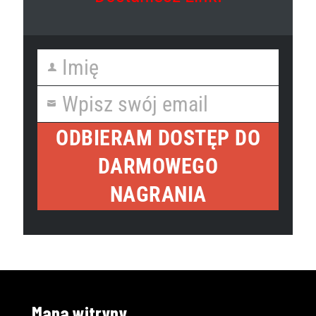
Imię
First
Name
Wpisz swój email
Your
email
ODBIERAM DOSTĘP DO
DARMOWEGO
NAGRANIA
Mapa witryny