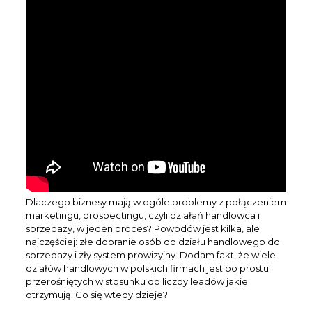
Dlaczego biznesy mają w ogóle problemy z połączeniem
marketingu, prospectingu, czyli działań handlowca i
sprzedaży, w jeden proces? Powodów jest kilka, ale
najczęściej: złe dobranie osób do działu handlowego do
sprzedaży i zły system prowizyjny. Dodam fakt, że wiele
działów handlowych w polskich firmach jest po prostu
przerośniętych w stosunku do liczby leadów jakie
otrzymują. Co się wtedy dzieje?