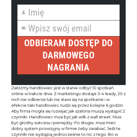
Imię
First
Name
Wpisz swój email
Your
email
ODBIERAM DOSTĘP DO
DARMOWEGO
NAGRANIA
Załóżmy handlowiec jest w stanie odbyć 10 spotkań
online w trakcie dnia. Z marketingu dostaje 3-4 leady, 20 z
nich nie odbierze lub nie stawi się na spotkanie i w
efekcie taki handlowiec nudzi się przez kolejne 6 godzin.
Aby firma mogła się rozwijać jak szalona muszą wystąpić 2
czynniki. Handlowiec musi być jak wilk z wall street. Musi
być głodny sukcesu i pieniędzy. Po drugie, musi mieć
dobry system prowizyjny w firmie żeby zarabiać. Jeśli te
czynniki nie wystąpią jednocześnie to nic z tego. Bo w