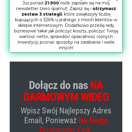
Już ponad
21.900
osób zapisało się na mój
newsletter (zero spamu!) .Zapisz się i
otrzymasz
zestaw 3 strategii
, które zwiększyły liczbę
kupujących o 326% u jednego z moich klientów w
sklepie internetowym. Dodatkowo prześlę rady
biznesowe takie jak policzyć koszty, policzyć Twoją
wartość netto, sprawdzić opłacalność różnych
inwestycji, poznać sposoby na zarabianie i wiele
innych!
Dołącz do nas
NA
DARMOWYM WIDEO
Wpisz Swój Najlepszy Adres
Email, Ponieważ
Na Niego
Dostaniesz Link.