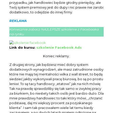
przypadku, jak handlowiec będzie głodny pieniędzy, ale
Twój system premiowy jest do dupy i nic prawie nie zarobi
dodatkowo, to odejdzie do innej firmy.
REKLAMA
Koniecznie zobacz NAJLEPSZE szkolenie z Facebooka
na rynku
Link do kursu:
szkolenie Facebook Ads
Koniec reklamy.
Z drugiej strony, jak będziesz mieć dobry system
dodatkowych wynagrodzeń, ale masz zatrudnione osoby
które nie mają tej mentalności wilka z wall street, to będą
siedzieć jakby wykonywali pracę biurową, bo są po prostu
leniwi. To są tacy handlowcy „etatowi” jak na nich mówię.
Tak na prawdę sprawdziliby się tak samo w zwykłej pracy
za biurkiem, bo niestety takich osób jest bardzo dużo. Dla
mnie prawdziwy handlowiec to taki który mówi, „chrzanić
podstawę, daj mi większy procent za pozyskanego
klienta”. I sam tak pracowałem wiele lat temu kiedy
zaczynałem, a po dwóch latach miałem odłożone na