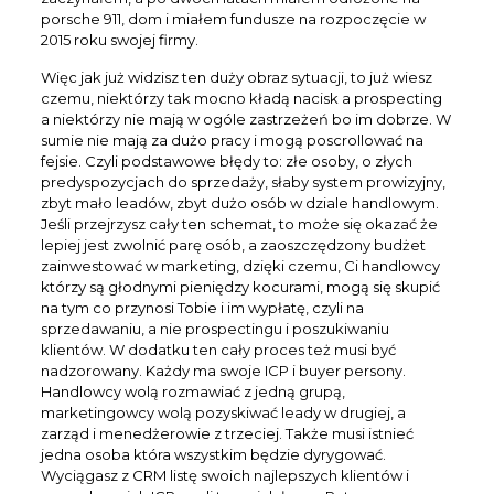
porsche 911, dom i miałem fundusze na rozpoczęcie w
2015 roku swojej firmy.
Więc jak już widzisz ten duży obraz sytuacji, to już wiesz
czemu, niektórzy tak mocno kładą nacisk a prospecting
a niektórzy nie mają w ogóle zastrzeżeń bo im dobrze. W
sumie nie mają za dużo pracy i mogą poscrollować na
fejsie. Czyli podstawowe błędy to: złe osoby, o złych
predyspozycjach do sprzedaży, słaby system prowizyjny,
zbyt mało leadów, zbyt dużo osób w dziale handlowym.
Jeśli przejrzysz cały ten schemat, to może się okazać że
lepiej jest zwolnić parę osób, a zaoszczędzony budżet
zainwestować w marketing, dzięki czemu, Ci handlowcy
którzy są głodnymi pieniędzy kocurami, mogą się skupić
na tym co przynosi Tobie i im wypłatę, czyli na
sprzedawaniu, a nie prospectingu i poszukiwaniu
klientów. W dodatku ten cały proces też musi być
nadzorowany. Każdy ma swoje ICP i buyer persony.
Handlowcy wolą rozmawiać z jedną grupą,
marketingowcy wolą pozyskiwać leady w drugiej, a
zarząd i menedżerowie z trzeciej. Także musi istnieć
jedna osoba która wszystkim będzie dyrygować.
Wyciągasz z CRM listę swoich najlepszych klientów i