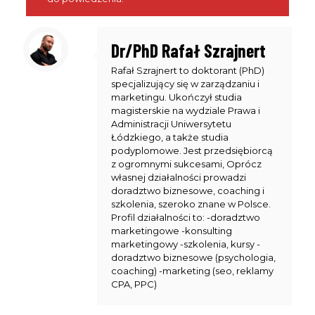
Dr/PhD Rafał Szrajnert
Dołącz do nas
NA ŻYWO
Rafał Szrajnert to doktorant (PhD)
Nie przegap wydarzeń live, podczas których omawiamy
specjalizujący się w zarządzaniu i
marketingu. Ukończył studia
różne tematy i odpowiadamy na pytania, które pomogą Ci
magisterskie na wydziale Prawa i
wyprzedzić konkurencję. Zarejestruj się na spotkania,
Administracji Uniwersytetu
których gospodarzem jest CEO UniqueSEO - Rafał
Łódzkiego, a także studia
podyplomowe. Jest przedsiębiorcą
Szrajnert.
z ogromnymi sukcesami, Oprócz
własnej działalności prowadzi
Live odbywa się 1 w miesiącu i
o terminie powiadamiamy
doradztwo biznesowe, coaching i
tylko subskrybentów email.
szkolenia, szeroko znane w Polsce.
Profil działalności to: -doradztwo
marketingowe -konsulting
marketingowy -szkolenia, kursy -
doradztwo biznesowe (psychologia,
coaching) -marketing (seo, reklamy
CPA, PPC)
Imię
First
Name