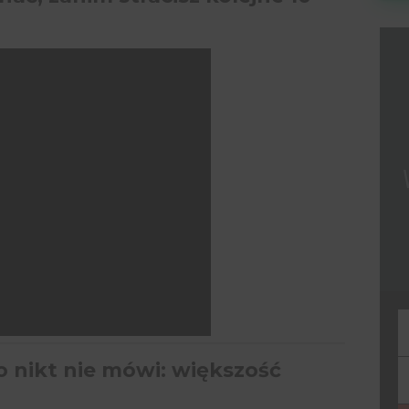
F
o nikt nie mówi: większość
Y