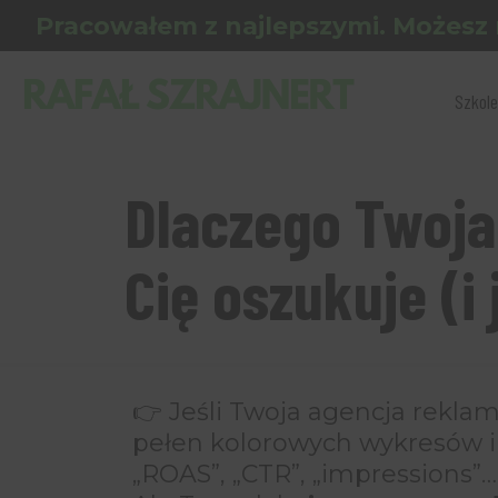
Pracowałem z najlepszymi. Możesz 
Szkole
Dlaczego Twoja
Cię oszukuje (i
👉 Jeśli Twoja agencja reklam
pełen kolorowych wykresów 
„ROAS”, „CTR”, „impressions”…