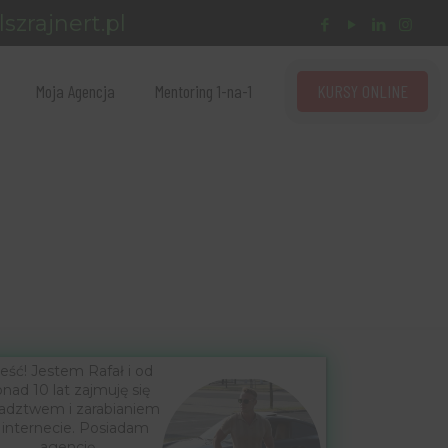
szrajnert.pl
KURSY ONLINE
Moja Agencja
Mentoring 1-na-1
eść! Jestem Rafał i od
nad 10 lat zajmuję się
adztwem i zarabianiem
 internecie. Posiadam
agencję