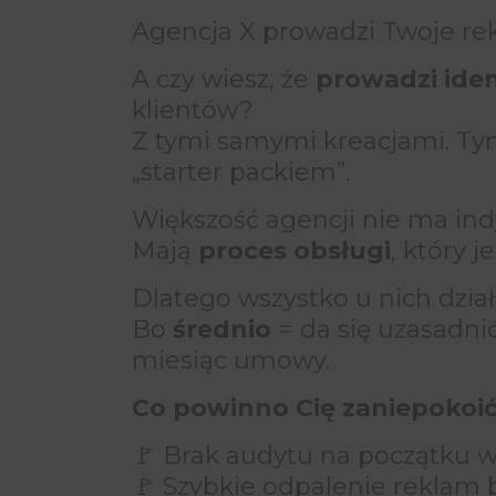
Agencja X prowadzi Twoje r
A czy wiesz, że
prowadzi ide
klientów?
Z tymi samymi kreacjami. 
„starter packiem”.
Większość agencji nie ma indy
Mają
proces obsługi
, który 
Dlatego wszystko u nich dział
Bo
średnio
= da się uzasadni
miesiąc umowy.
Co powinno Cię zaniepokoi
🚩 Brak audytu na początku 
🚩 Szybkie odpalenie reklam b