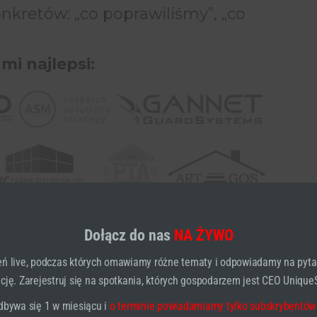
onkretów: „co poprawiliśmy”, „co
 mi najlepsi:
Dołącz do nas
NA ŻYWO
ń live, podczas których omawiamy różne tematy i odpowiadamy na pyta
 DARMOWYM WIDEO
ję. Zarejestruj się na spotkania, których gospodarzem jest CEO UniqueS
dbywa się 1 w miesiącu i
o terminie powiadamiamy tylko subskrybentów
res Email, Ponieważ
Na Niego