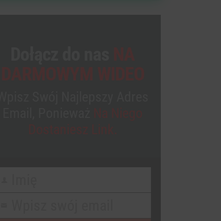
Dołącz do nas
NA
DARMOWYM WIDEO
Wpisz Swój Najlepszy Adres
Email, Ponieważ
Na Niego
Dostaniesz Link.
Imię
irst
Name
Wpisz swój email
our