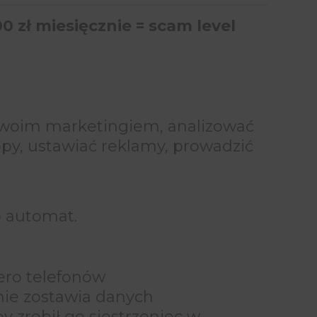
0 zł miesięcznie = scam level
Twoim marketingiem, analizować
copy, ustawiać reklamy, prowadzić
o automat.
zero telefonów
kt nie zostawia danych
 zrobił go siostrzeniec w