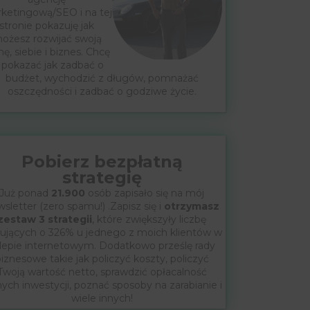
ketingową/SEO i na tej
stronie pokazuję jak
ożesz rozwijać swoją
mę, siebie i biznes. Chcę
 pokazać jak zadbać o
budżet, wychodzić z długów, pomnażać
oszczędności i zadbać o godziwe życie.
Pobierz bezpłatną
strategię
Już ponad
21.900
osób zapisało się na mój
sletter (zero spamu!) .Zapisz się i
otrzymasz
zestaw 3 strategii
, które zwiększyły liczbę
ujących o 326% u jednego z moich klientów w
lepie internetowym. Dodatkowo prześlę rady
iznesowe takie jak policzyć koszty, policzyć
Twoją wartość netto, sprawdzić opłacalność
nych inwestycji, poznać sposoby na zarabianie i
wiele innych!