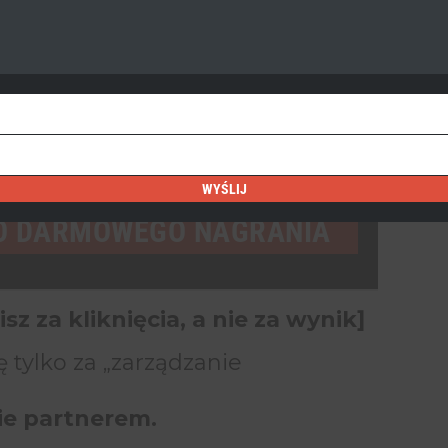
niesz Link.
WYŚLIJ
O DARMOWEGO NAGRANIA
isz za kliknięcia, a nie za wynik]
ę tylko za „zarządzanie
ie partnerem.