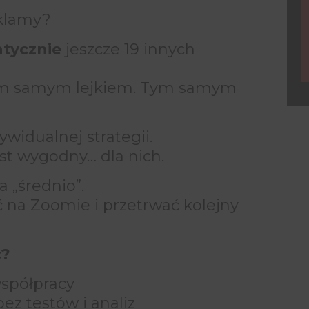
e
eklamy?
ntycznie
jeszcze 19 innych
Tym samym lejkiem. Tym samym
widualnej strategii.
jest wygodny… dla nich.
a „średnio”.
ć na Zoomie i przetrwać kolejny
ć?
współpracy
ez testów i analiz