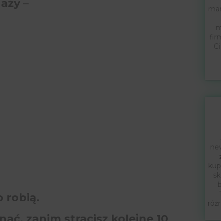
daży
–
mar
m
fir
Ci
new
kup
sk
b
o robią.
róż
nać, zanim stracisz kolejne 10