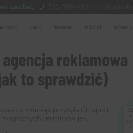
mi zaufać.
790-768-482
info@rafal
nia Online
O mnie
Newsletter
KONTAKT
Narzędzia
 agencja reklamowa
 jak to sprawdzić)
owa co miesiąc przysyła Ci raport
Cz
po
i magicznych terminów jak
dor
w