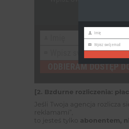
Dosta
Imię
First
Imię
First
Name
Wpisz swój email
Email
Name
Wpisz swój email
Your
email
ODBIERAM DOSTĘP D
[2. Bzdurne rozliczenia: płac
Jeśli Twoja agencja rozlicza si
reklamami”,
to jesteś tylko
abonentem, n