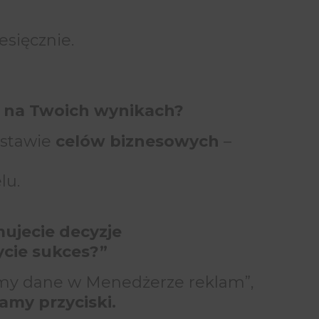
esięcznie.
y na Twoich wynikach?
odstawie
celów biznesowych
–
lu.
mujecie decyzje
ycie sukces?”
jemy dane w Menedżerze reklam”,
kamy przyciski.