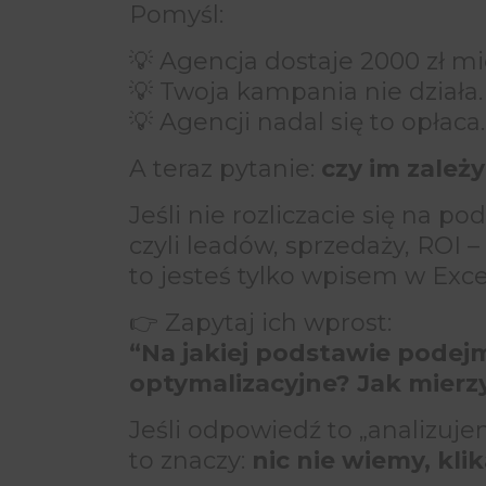
Pomyśl:
💡 Agencja dostaje 2000 zł mi
💡 Twoja kampania nie działa.
💡 Agencji nadal się to opłaca.
A teraz pytanie:
czy im zależ
Jeśli nie rozliczacie się na p
czyli leadów, sprzedaży, ROI –
to jesteś tylko wpisem w Exce
👉 Zapytaj ich wprost:
“Na jakiej podstawie podej
optymalizacyjne? Jak mierz
Jeśli odpowiedź to „analizu
to znaczy:
nic nie wiemy, kli