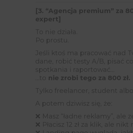
[3. “Agencja premium” za 80
expert]
To nie działa.
Po prostu.
Jeśli ktoś ma pracować nad 
dane, robić testy A/B, pisać 
spotkania i raportować…
…to
nie zrobi tego za 800 zł.
Tylko freelancer, student alb
A potem dziwisz się, że:
❌ Masz “ładne reklamy”, ale 
❌ Płacisz 12 zł za klik, ale ni
❌ Landing page wygląda, jakby