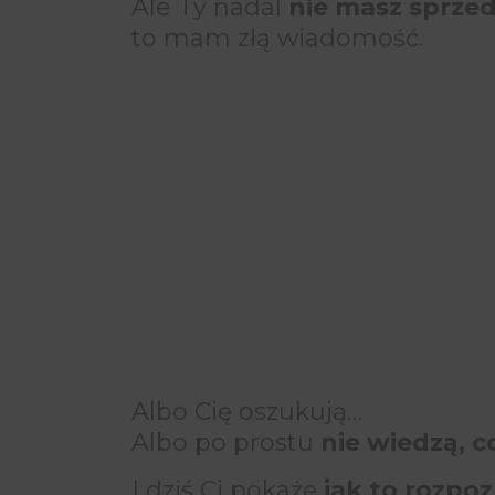
Ale Ty nadal
nie masz sprze
to mam złą wiadomość.
Albo Cię oszukują…
Albo po prostu
nie wiedzą, c
I dziś Ci pokażę
jak to rozpoz